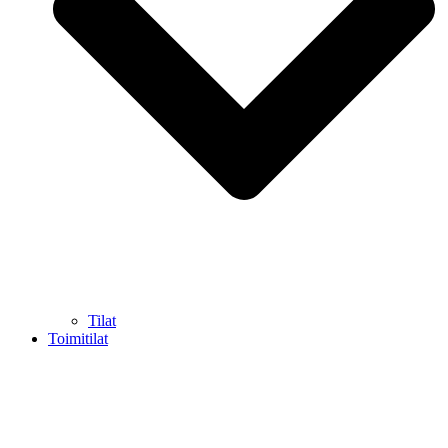
Tilat
Toimitilat