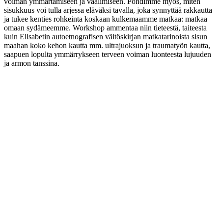
voiman ymmärtämiseen ja vaalimiseen. Pohdimme myös, miten
sisukkuus voi tulla arjessa eläväksi tavalla, joka synnyttää rakkautta
ja tukee kenties rohkeinta koskaan kulkemaamme matkaa: matkaa
omaan sydämeemme. Workshop ammentaa niin tieteestä, taiteesta
kuin Elisabetin autoetnografisen väitöskirjan matkatarinoista sisun
maahan koko kehon kautta mm. ultrajuoksun ja traumatyön kautta,
saapuen lopulta ymmärrykseen terveen voiman luonteesta lujuuden
ja armon tanssina.