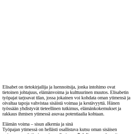
Elisabet on tietokirjailija ja luennoitsija, jonka intohimo ovat
tietoinen johtajuus, elämänvoima ja kulttuurinen muutos. Elisabetin
työpajat tarjoavat tilan, jossa jokainen voi kohdata oman ytimensä ja
oivaltaa tapoja vahvistaa sisäistä voimaa ja kestävyyttä. Hänen
työssään yhdistyvät tieteellinen tutkimus, elämänkokemukset ja
rakkaus ihmisen ytimessä asuvaa potentiaalia kohtaan.
Elämän voima – sisun alkemia ja sinä
Työpajan ytimessä on hellästi osallistava kutsu oman sisäisen