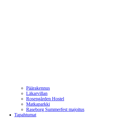
Päärakennus
Läkarvillan
Rosengården Hostel
Matkaparkki
Raseborg Summerfest majoitus
Tapahtumat