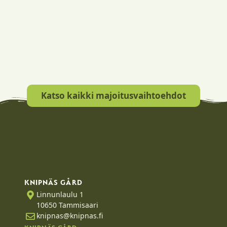
Katso kaikki majoitusvaihtoehdot
KNIPNÄS GÅRD
Linnunlaulu 1
10650 Tammisaari
knipnas@knipnas.fi