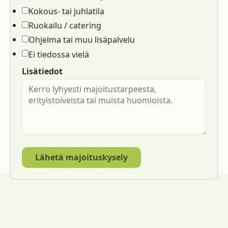
Kokous- tai juhlatila
Ruokailu / catering
Ohjelma tai muu lisäpalvelu
Ei tiedossa vielä
Lisätiedot
Lähetä majoituskysely