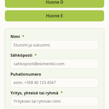
Huone D
Huone E
*
Nimi
*
Sähköposti
Puhelinnumero
*
Yritys, yhteisö tai ryhmä