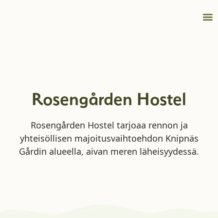
Kokou
Info
Rosengården Hostel
Rosengården Hostel tarjoaa rennon ja
yhteisöllisen majoitusvaihtoehdon Knipnäs
Gårdin alueella, aivan meren läheisyydessä.