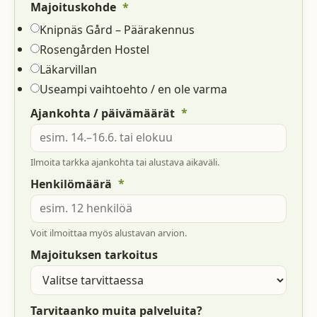
muita /
*
Majoituskohde
Majoituksen
Knipnäs Gård – Päärakennus
Rosengården Hostel
Läkarvillan
Useampi vaihtoehto / en ole varma
*
Ajankohta / päivämäärät
Ilmoita tarkka ajankohta tai alustava aikaväli.
*
Henkilömäärä
Voit ilmoittaa myös alustavan arvion.
Majoituksen tarkoitus
Tarvitaanko muita palveluita?