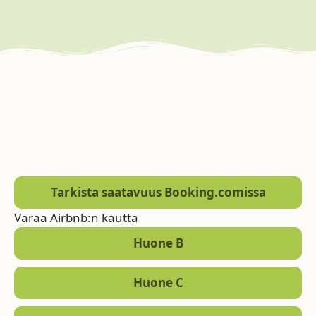
Tarkista saatavuus Booking.comissa
Varaa Airbnb:n kautta
Huone B
Huone C