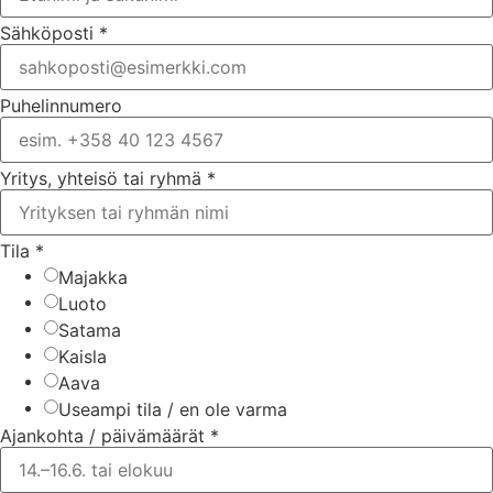
Sähköposti
*
Puhelinnumero
Yritys, yhteisö tai ryhmä
*
Tila
*
Majakka
Luoto
Satama
Kaisla
Aava
Useampi tila / en ole varma
Ajankohta / päivämäärät
*