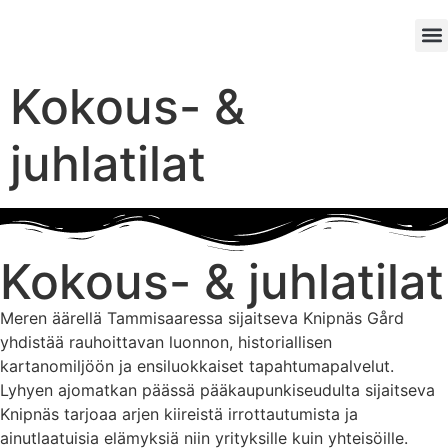
Kokou
Inf
Kokous- &
juhlatilat
Kokous- & juhlatilat
Meren äärellä Tammisaaressa sijaitseva Knipnäs Gård
yhdistää rauhoittavan luonnon, historiallisen
kartanomiljöön ja ensiluokkaiset tapahtumapalvelut.
Lyhyen ajomatkan päässä pääkaupunkiseudulta sijaitseva
Knipnäs tarjoaa arjen kiireistä irrottautumista ja
ainutlaatuisia elämyksiä niin yrityksille kuin yhteisöille.​