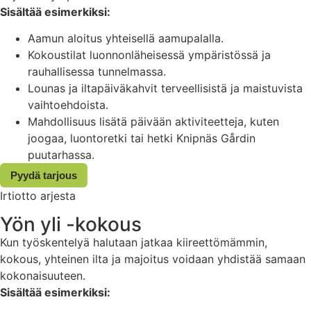
Sisältää esimerkiksi:
Aamun aloitus yhteisellä aamupalalla.
Kokoustilat luonnonläheisessä ympäristössä ja
rauhallisessa tunnelmassa.
Lounas ja iltapäiväkahvit terveellisistä ja maistuvista
vaihtoehdoista.
Mahdollisuus lisätä päivään aktiviteetteja, kuten
joogaa, luontoretki tai hetki Knipnäs Gårdin
puutarhassa.
Pyydä tarjous
Irtiotto arjesta
Yön yli -kokous
Kun työskentelyä halutaan jatkaa kiireettömämmin,
kokous, yhteinen ilta ja majoitus voidaan yhdistää samaan
kokonaisuuteen.
Sisältää esimerkiksi: