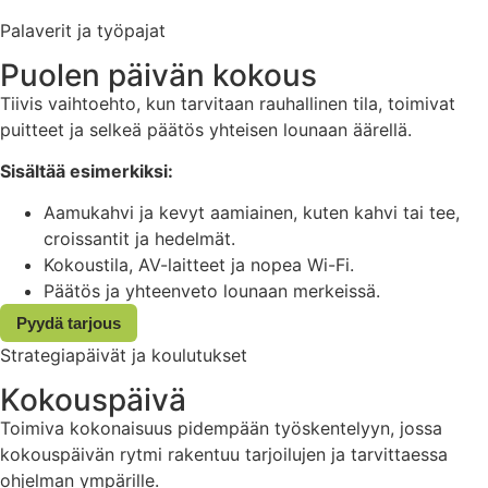
Palaverit ja työpajat
Puolen päivän kokous
Tiivis vaihtoehto, kun tarvitaan rauhallinen tila, toimivat
puitteet ja selkeä päätös yhteisen lounaan äärellä.
Sisältää esimerkiksi:
Aamukahvi ja kevyt aamiainen, kuten kahvi tai tee,
croissantit ja hedelmät.
Kokoustila, AV-laitteet ja nopea Wi-Fi.
Päätös ja yhteenveto lounaan merkeissä.
Pyydä tarjous
Strategiapäivät ja koulutukset
Kokouspäivä
Toimiva kokonaisuus pidempään työskentelyyn, jossa
kokouspäivän rytmi rakentuu tarjoilujen ja tarvittaessa
ohjelman ympärille.