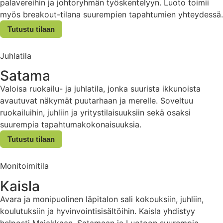
palavereihin ja johtoryhmän työskentelyyn. Luoto toimii
myös breakout-tilana suurempien tapahtumien yhteydessä.
Tutustu tilaan
Juhlatila
Satama
Valoisa ruokailu- ja juhlatila, jonka suurista ikkunoista
avautuvat näkymät puutarhaan ja merelle. Soveltuu
ruokailuihin, juhliin ja yritystilaisuuksiin sekä osaksi
suurempia tapahtumakokonaisuuksia.
Tutustu tilaan
Monitoimitila
Kaisla
Avara ja monipuolinen läpitalon sali kokouksiin, juhliin,
koulutuksiin ja hyvinvointisisältöihin. Kaisla yhdistyy
helposti Majakkaan, Satamaan ja Luotoon suurempia