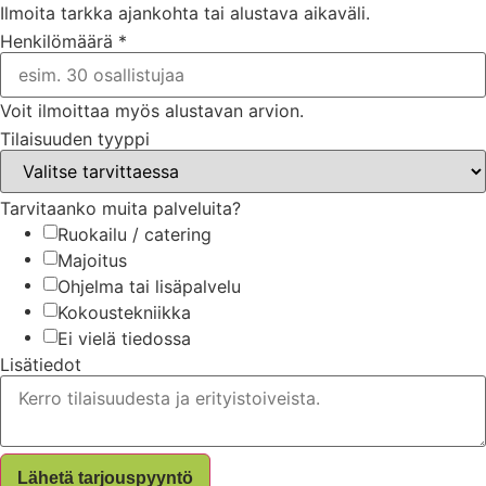
Ilmoita tarkka ajankohta tai alustava aikaväli.
Henkilömäärä
*
Voit ilmoittaa myös alustavan arvion.
Tilaisuuden tyyppi
Tarvitaanko muita palveluita?
Ruokailu / catering
Majoitus
Ohjelma tai lisäpalvelu
Kokoustekniikka
Ei vielä tiedossa
Tarvitaanko
Lisätiedot
tyyppi
ryhmä
Lähetä tarjouspyyntö