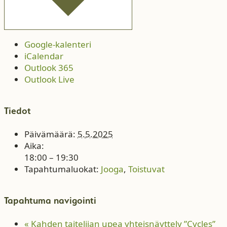
Google-kalenteri
iCalendar
Outlook 365
Outlook Live
Tiedot
Päivämäärä:
5.5.2025
Aika:
18:00 – 19:30
Tapahtumaluokat:
Jooga
,
Toistuvat
Tapahtuma navigointi
«
Kahden taitelijan upea yhteisnäyttely ”Cycles”