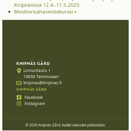
Knipnäsissä 12.4.-11.5.2025
Moottorisahaveistokurssi
»
KNIPNÄS GÅRD
Linnunlaulu 1
10650 Tammisaari
knipnas@knipnas.fi
KNIPNÄS GÅRD
Facebook
Instagram
© 2026 Knipnäs Gård. Kaikki oikeudet pidätetään.