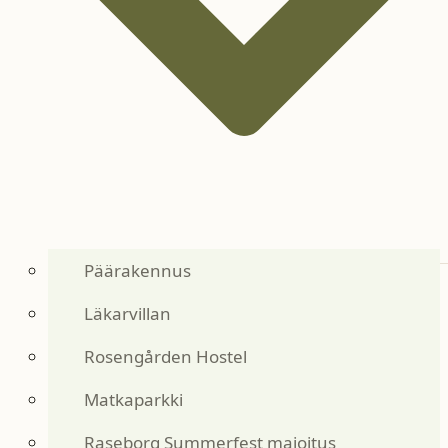
Päärakennus
Läkarvillan
Rosengården Hostel
Matkaparkki
Raseborg Summerfest majoitus