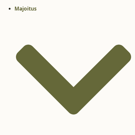
Mene
Majoitus
sisältöön