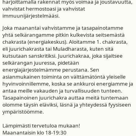
harjoittamalla rakennat myös voimaa ja joustavuutta,
vahvistat hermostoasi ja vahvistat
immuunijärjestelmääsi.
Joka maanantai vahvistamme ja tasapainotamme
yhtä selkärangamme pitkin kulkevista seitsemästä
chakrasta (energiakeskus). Aloitamme 1. chakrasta,
eli juurichakrasta tai Muladharasta, kuten sitä
kutsutaan sanskritiksi. Juurichakraa, joka sijaitsee
selkärangan juuressa, pidetään
energiajärjestelmämme perustana. Sen
asianmukainen toiminta on välttämätöntä yleiselle
hyvinvoinnillemme, koska se ankkuroi energiamme ja
antaa meille vakauden ja turvallisuuden tunteen.
Tasapainoinen juurichakra auttaa meitä tuntemaan
olomme täysin eläviksi, läsnä ja yhteydessä fyysiseen
ympäristöömme.
Lämpimästi tervetuloa mukaan!
Maanantaisin klo 18-19:30