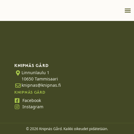
Kokou
Info
KNIPNÄS GÅRD
Linnunlaulu 1
10650 Tammisaari
knipnas@knipnas.fi
KNIPNÄS GÅRD
Facebook
Instagram
© 2026 Knipnäs Gård. Kaikki oikeudet pidätetään.