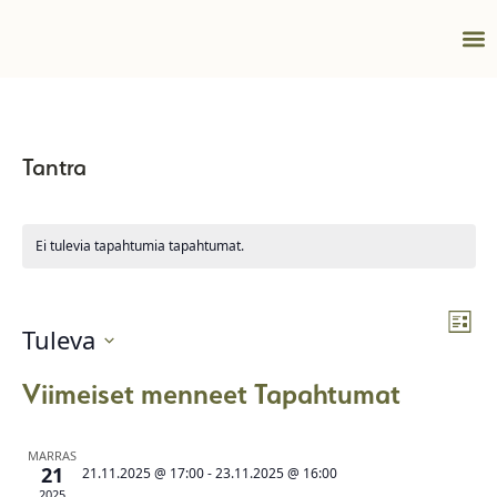
Kokou
Info
Tantra
Ei tulevia tapahtumia tapahtumat.
Tap
Tap
Lista
Tuleva
Vie
Etsi
Valitse
Nav
päivä.
Viimeiset menneet Tapahtumat
aja
Näk
MARRAS
navi
21
21.11.2025 @ 17:00
-
23.11.2025 @ 16:00
2025