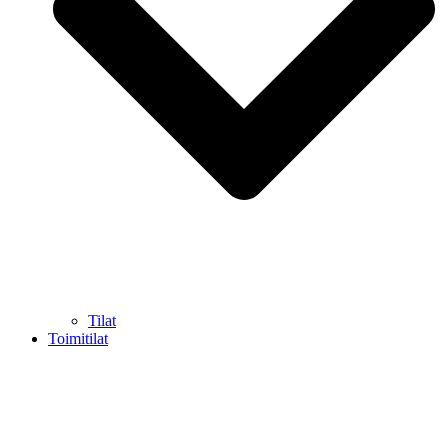
Tilat
Toimitilat