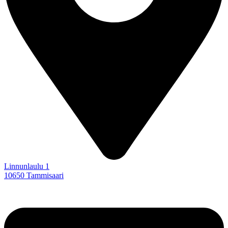
Linnunlaulu 1
10650 Tammisaari