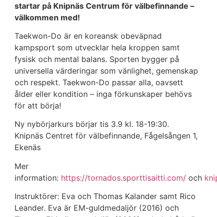
startar på Knipnäs Centrum för välbefinnande –
välkommen med!
Taekwon-Do är en koreansk obeväpnad
kampsport som utvecklar hela kroppen samt
fysisk och mental balans. Sporten bygger på
universella värderingar som vänlighet, gemenskap
och respekt. Taekwon-Do passar alla, oavsett
ålder eller kondition – inga förkunskaper behövs
för att börja!
Ny nybörjarkurs börjar tis 3.9 kl. 18-19:30.
Knipnäs Centret för välbefinnande, Fågelsången 1,
Ekenäs
Mer
information:
https://tornados.sporttisaitti.com/
och
kni
Instruktörer: Eva och Thomas Kalander samt Rico
Leander. Eva är EM-guldmedaljör (2016) och