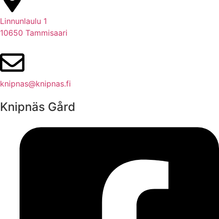
Linnunlaulu 1
10650 Tammisaari
knipnas@knipnas.fi
Knipnäs Gård