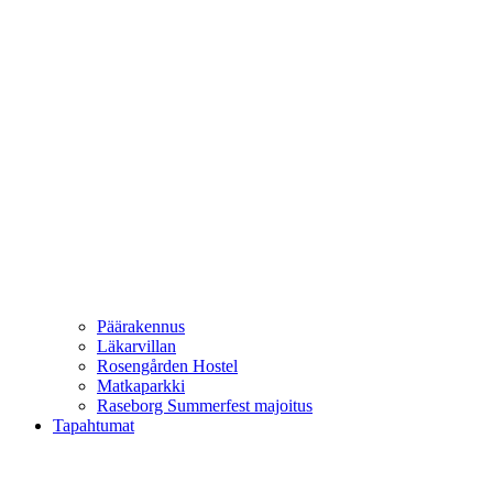
Päärakennus
Läkarvillan
Rosengården Hostel
Matkaparkki
Raseborg Summerfest majoitus
Tapahtumat