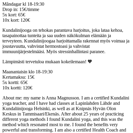
Måndagar kl 18-19:30
Drop in: 15€/timme
5x kort: 65€
10x kort: 120€
Kundalinijooga on tehokas parantava harjoitus, joka lataa kehoa,
tasapainottaa tunteita ja saa uuden näkökulman elämään ja
terveyteen. Kundalinijoogaa harjoittamalla rakennat myös voimaa ja
joustavuutta, vahvistat hermostoasi ja vahvistat
immuunijärjestelmääsi. Myös stressinhallintasi paranee.
Lämpimästi tervetuloa mukaan kokeilemaan! 🧡
Maanantaisin klo 18-19:30
Kertamaksu: 15€
5x kortti: 65€
10x kortti: 120€
About me: my name is Anna Magnusson. I am a certified Kundalini
yoga teacher, and I have had classes at Lapinlahden Lähde and
Kundaliinijooga Helsinki, as well as at Knipnäs Hyvän Olon
Keskus in Tammisaari/Ekenäs. After about 25 years of practicing
different yoga methods I found Kundalini yoga, and this was the
method which resonated most to me. I found the benefits very
powerful and transforming. I am also a certified Health Coach and