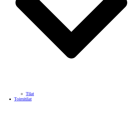
Tilat
Toimitilat