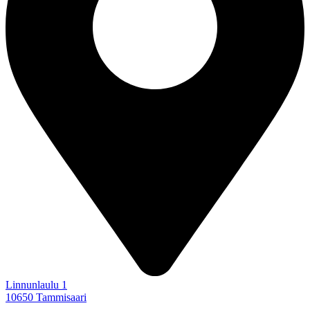
Linnunlaulu 1
10650 Tammisaari