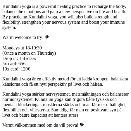
Kundalini yoga is a powerful healing practice to recharge the body,
balance the emotions and gain a new perspective on life and health.
By practicing Kundalini yoga, you will also build strength and
flexibility, strengthen your nervous system and boost your immune
system.
Warm welcome to try! 🧡
Mondays at 18-19:30
(Once a month on Thursday)
Drop in: 15€/class
5x card: 65€
10x card: 120€
Kundalini yoga är en effektiv metod för att ladda kroppen, balansera
känslorna och få ett nytt perspektiv på livet och hälsan.
Kundalini yoga stärker nervsystemet, matsmältningen och balanserar
hormonsystemet. Kundalini yoga kan frigöra både fysiska och
mentala blockeringar. musklerna stärks och man får mer uthållighet,
flexibilitet och viljestyrka. Samtidigt får man en positivare syn på
livet och bättre kapacitet att hantera stress.
Varmt välkommen med om du vill pröva! 🧡