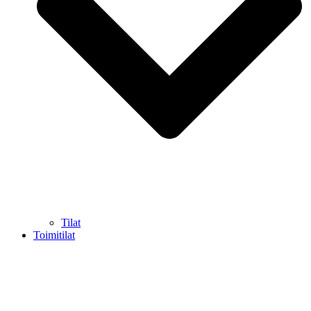
Tilat
Toimitilat