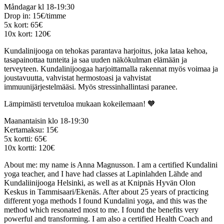
Måndagar kl 18-19:30
Drop in: 15€/timme
5x kort: 65€
10x kort: 120€
Kundalinijooga on tehokas parantava harjoitus, joka lataa kehoa,
tasapainottaa tunteita ja saa uuden näkökulman elämään ja
terveyteen. Kundalinijoogaa harjoittamalla rakennat myös voimaa ja
joustavuutta, vahvistat hermostoasi ja vahvistat
immuunijärjestelmääsi. Myös stressinhallintasi paranee.
Lämpimästi tervetuloa mukaan kokeilemaan! 🧡
Maanantaisin klo 18-19:30
Kertamaksu: 15€
5x kortti: 65€
10x kortti: 120€
About me: my name is Anna Magnusson. I am a certified Kundalini
yoga teacher, and I have had classes at Lapinlahden Lähde and
Kundaliinijooga Helsinki, as well as at Knipnäs Hyvän Olon
Keskus in Tammisaari/Ekenäs. After about 25 years of practicing
different yoga methods I found Kundalini yoga, and this was the
method which resonated most to me. I found the benefits very
powerful and transforming. I am also a certified Health Coach and