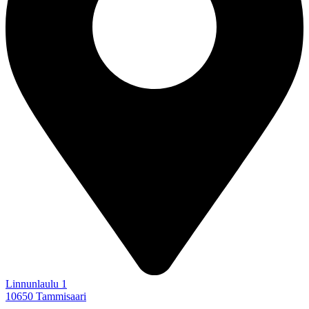
Linnunlaulu 1
10650 Tammisaari