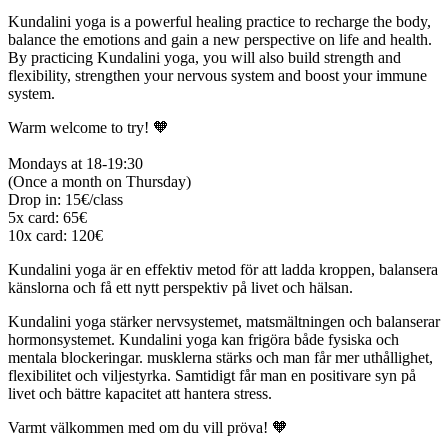
Kundalini yoga is a powerful healing practice to recharge the body,
balance the emotions and gain a new perspective on life and health.
By practicing Kundalini yoga, you will also build strength and
flexibility, strengthen your nervous system and boost your immune
system.
Warm welcome to try! 🧡
Mondays at 18-19:30
(Once a month on Thursday)
Drop in: 15€/class
5x card: 65€
10x card: 120€
Kundalini yoga är en effektiv metod för att ladda kroppen, balansera
känslorna och få ett nytt perspektiv på livet och hälsan.
Kundalini yoga stärker nervsystemet, matsmältningen och balanserar
hormonsystemet. Kundalini yoga kan frigöra både fysiska och
mentala blockeringar. musklerna stärks och man får mer uthållighet,
flexibilitet och viljestyrka. Samtidigt får man en positivare syn på
livet och bättre kapacitet att hantera stress.
Varmt välkommen med om du vill pröva! 🧡