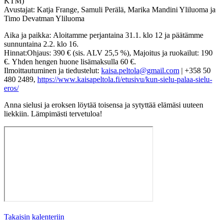
KTM)
Avustajat: Katja Frange, Samuli Perälä, Marika Mandini Yliluoma ja
Timo Devatman Yliluoma
Aika ja paikka: Aloitamme perjantaina 31.1. klo 12 ja päätämme
sunnuntaina 2.2. klo 16.
Hinnat:Ohjaus: 390 € (sis. ALV 25,5 %), Majoitus ja ruokailut: 190
€. Yhden hengen huone lisämaksulla 60 €.
Ilmoittautuminen ja tiedustelut:
kaisa.peltola@gmail.com
| +358 50
480 2489,
https://www.kaisapeltola.fi/etusivu/kun-sielu-palaa-sielu-
eros/
Anna sielusi ja eroksen löytää toisensa ja sytyttää elämäsi uuteen
liekkiin. Lämpimästi tervetuloa!
Takaisin kalenteriin