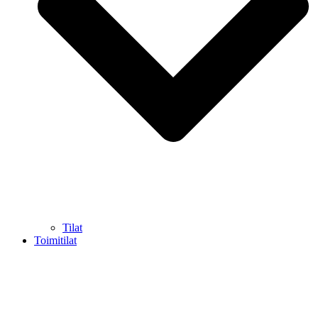
Tilat
Toimitilat