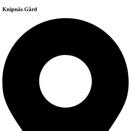
Knipnäs Gård