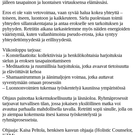
jälleen tasapainon ja luontaisen virtauksensa elämässäsi.
Eros ei ole vain vetovoimaa, vaan syvää halua kokea yhteyttä –
toiseen, itseen, luontoon ja kaikkeuteen. Sielu puolestaan toimii
yhteyden sillanrakentajana ja antaa erokselle sen tarkoituksen ja
pyhyyden. Retriitin aikana tarkastelemme myös näiden energioiden
vääristymiä, kuten vallanhimoista pseudo-erosta, joka syntyy
yhteydettömyydestä ja erillisyydestä.
Viikonloppu tarjoaa:
– Konstellaatioita: kollektiivisia ja henkilökohtaisia harjoituksia
sielun ja eroksen tasapainottamiseen
– Meditaatiota ja ruumiillisia harjoituksia, jotka avaavat tietoisuutta
ja elävöittävät kehoa
– Shamaanirummun ja äänimaljojen voimaa, jotka auttavat
syventymään omaan prosessiin
– Luonnonvoimien tukemaa työskentelyä kauniissa ympäristössä
Ohjaus painottaa kokemuksellisuutta ja läsnäoloa. Ryhmäprosessit
tarjoavat turvallisen tilan, jossa jokaisen yksilöllinen matka voi
avautua parhaalla mahdollisella tavalla. Retriitti sopii sinulle, jolla on
jo aiempaa kokemusta itsesi kanssa työskentelystä ja
ryhmäprosesseista.
Ohjaaja: Kaisa Peltola, henkisen kasvun ohjaaja (Holistic Counselor,