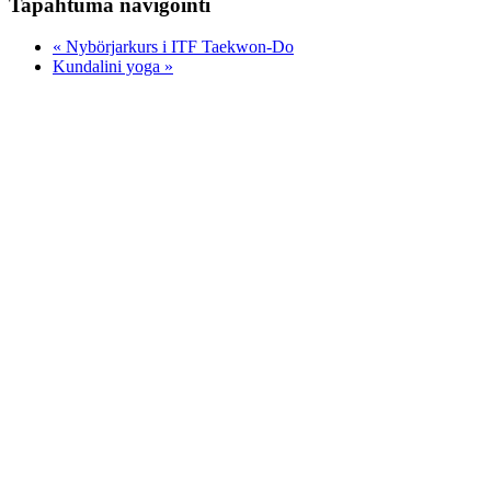
Tapahtuma navigointi
«
Nybörjarkurs i ITF Taekwon-Do
Kundalini yoga
»