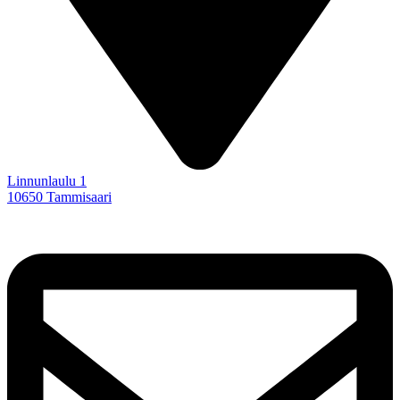
Linnunlaulu 1
10650 Tammisaari