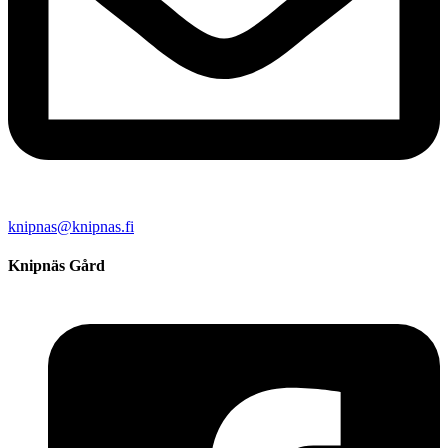
knipnas@knipnas.fi
Knipnäs Gård