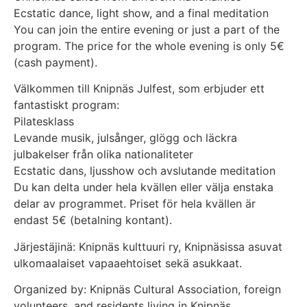
Ecstatic dance, light show, and a final meditation
You can join the entire evening or just a part of the
program. The price for the whole evening is only 5€
(cash payment).
Välkommen till Knipnäs Julfest, som erbjuder ett
fantastiskt program:
Pilatesklass
Levande musik, julsånger, glögg och läckra
julbakelser från olika nationaliteter
Ecstatic dans, ljusshow och avslutande meditation
Du kan delta under hela kvällen eller välja enstaka
delar av programmet. Priset för hela kvällen är
endast 5€ (betalning kontant).
Järjestäjinä: Knipnäs kulttuuri ry, Knipnäsissa asuvat
ulkomaalaiset vapaaehtoiset sekä asukkaat.
Organized by: Knipnäs Cultural Association, foreign
volunteers, and residents living in Knipnäs.