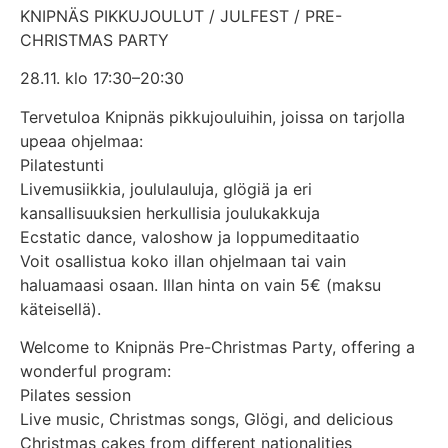
KNIPNÄS PIKKUJOULUT / JULFEST / PRE-
CHRISTMAS PARTY
28.11. klo 17:30–20:30
Tervetuloa Knipnäs pikkujouluihin, joissa on tarjolla
upeaa ohjelmaa:
Pilatestunti
Livemusiikkia, joululauluja, glögiä ja eri
kansallisuuksien herkullisia joulukakkuja
Ecstatic dance, valoshow ja loppumeditaatio
Voit osallistua koko illan ohjelmaan tai vain
haluamaasi osaan. Illan hinta on vain 5€ (maksu
käteisellä).
Welcome to Knipnäs Pre-Christmas Party, offering a
wonderful program:
Pilates session
Live music, Christmas songs, Glögi, and delicious
Christmas cakes from different nationalities