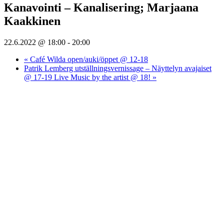
Kanavointi – Kanalisering; Marjaana
Kaakkinen
22.6.2022 @ 18:00
-
20:00
«
Café Wilda open/auki/öppet @ 12-18
Patrik Lemberg utställningsvernissage – Näyttelyn avajaiset
@ 17-19 Live Music by the artist @ 18!
»