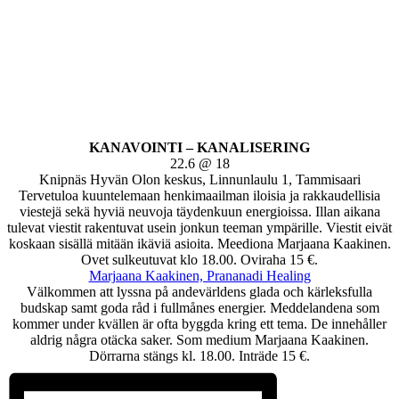
KANAVOINTI – KANALISERING
22.6 @ 18
Knipnäs Hyvän Olon keskus, Linnunlaulu 1, Tammisaari
Tervetuloa kuuntelemaan henkimaailman iloisia ja rakkaudellisia
viestejä sekä hyviä neuvoja täydenkuun energioissa. Illan aikana
tulevat viestit rakentuvat usein jonkun teeman ympärille. Viestit eivät
koskaan sisällä mitään ikäviä asioita. Meediona Marjaana Kaakinen.
Ovet sulkeutuvat klo 18.00. Oviraha 15 €.
Marjaana Kaakinen, Prananadi Healing
Välkommen att lyssna på andevärldens glada och kärleksfulla
budskap samt goda råd i fullmånes energier. Meddelandena som
kommer under kvällen är ofta byggda kring ett tema. De innehåller
aldrig några otäcka saker. Som medium Marjaana Kaakinen.
Dörrarna stängs kl. 18.00. Inträde 15 €.