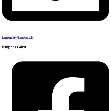
knipnas@knipnas.fi
Knipnäs Gård