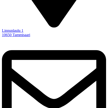
Linnunlaulu 1
10650 Tammisaari