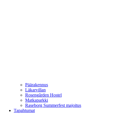
Päärakennus
Läkarvillan
Rosengården Hostel
Matkaparkki
Raseborg Summerfest majoitus
Tapahtumat