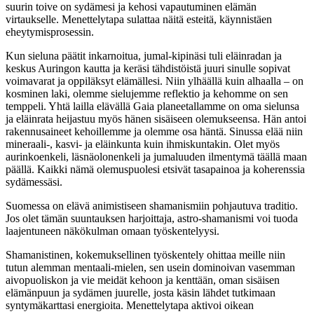
suurin toive on sydämesi ja kehosi vapautuminen elämän
virtaukselle. Menettelytapa sulattaa näitä esteitä, käynnistäen
eheytymisprosessin.
Kun sieluna päätit inkarnoitua, jumal-kipinäsi tuli eläinradan ja
keskus Auringon kautta ja keräsi tähdistöistä juuri sinulle sopivat
voimavarat ja oppiläksyt elämällesi. Niin ylhäällä kuin alhaalla – on
kosminen laki, olemme sielujemme reflektio ja kehomme on sen
temppeli. Yhtä lailla elävällä Gaia planeetallamme on oma sielunsa
ja eläinrata heijastuu myös hänen sisäiseen olemukseensa. Hän antoi
rakennusaineet kehoillemme ja olemme osa häntä. Sinussa elää niin
mineraali-, kasvi- ja eläinkunta kuin ihmiskuntakin. Olet myös
aurinkoenkeli, läsnäolonenkeli ja jumaluuden ilmentymä täällä maan
päällä. Kaikki nämä olemuspuolesi etsivät tasapainoa ja koherenssia
sydämessäsi.
Suomessa on elävä animistiseen shamanismiin pohjautuva traditio.
Jos olet tämän suuntauksen harjoittaja, astro-shamanismi voi tuoda
laajentuneen näkökulman omaan työskentelyysi.
Shamanistinen, kokemuksellinen työskentely ohittaa meille niin
tutun alemman mentaali-mielen, sen usein dominoivan vasemman
aivopuoliskon ja vie meidät kehoon ja kenttään, oman sisäisen
elämänpuun ja sydämen juurelle, josta käsin lähdet tutkimaan
syntymäkarttasi energioita. Menettelytapa aktivoi oikean