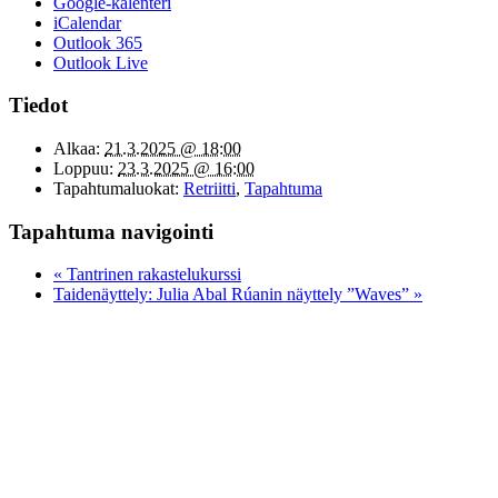
Google-kalenteri
iCalendar
Outlook 365
Outlook Live
Tiedot
Alkaa:
21.3.2025 @ 18:00
Loppuu:
23.3.2025 @ 16:00
Tapahtumaluokat:
Retriitti
,
Tapahtuma
Tapahtuma navigointi
«
Tantrinen rakastelukurssi
Taidenäyttely: Julia Abal Rúanin näyttely ”Waves”
»