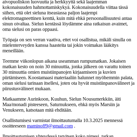
aivopuoliskon luovuutta ja herkkyyttä sekä laajemman
kokonaisuuden hahmottamiskykyä. Kokonaisuudella viittaa tässä
siihen, että olet sieluna itseasiassa paljon laajempi
elektromagneettinen kenttä, kuin mitä ehkä persoonallisuutesi antaa
sinun oivaltaa. Sielun kentässä löydämme aina ratkaisun avaimet,
oma sielusi on paras oppaasi.
Työpaja on sen verran vaativa, ettet voi osallistua, mikäli sinulla on
mielenterveyden kanssa haasteita tai jokin voimakas lääkitys
meneillään.
Teemme viikonlopun aikana useamman rumpumatkan. Jokaisen
matkan kesto on noin 30 minuuttia, jonka jälkeen on varattu toinen
30 minuuttia omien muistiinpanojen kirjaamiseen ja kuvien
piirtämiseen. Koostamaasi materiaaliin halunnet myöhemmin palata,
oman sielusi tarinaan itsellesi, joten ota hyvät muistiinpanovälineet ja
piirustusvälineet mukaan.
Matkaamme Aurinkoon, Kuuhun, Sielun Nousumerkkiin, äiti
Maa/monadi pisteeseen, Saturnukseen, ehkä myös Marsiin ja
Venukseen, katsotaan mitä ehditään.
Osallistumisesi varmistat ilmoittautumalla 10.3.2025 mennessä
osoitteeseen
maminoff9@gmail.com
.
Ilmoittautumisen yhteydessä tarvitsen koko nimesi, tarkan