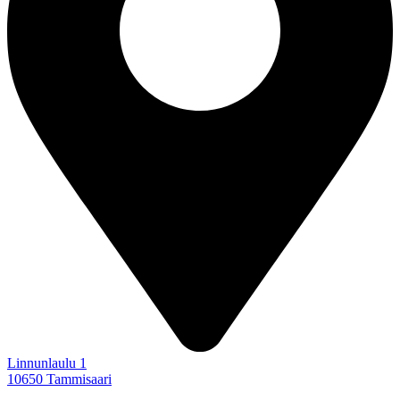
Linnunlaulu 1
10650 Tammisaari