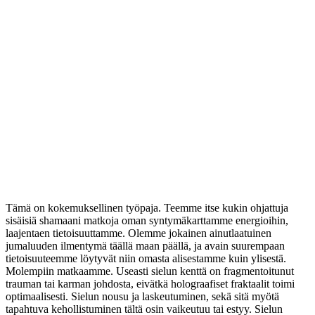
Tämä on kokemuksellinen työpaja. Teemme itse kukin ohjattuja
sisäisiä shamaani matkoja oman syntymäkarttamme energioihin,
laajentaen tietoisuuttamme. Olemme jokainen ainutlaatuinen
jumaluuden ilmentymä täällä maan päällä, ja avain suurempaan
tietoisuuteemme löytyvät niin omasta alisestamme kuin ylisestä.
Molempiin matkaamme. Useasti sielun kenttä on fragmentoitunut
trauman tai karman johdosta, eivätkä holograafiset fraktaalit toimi
optimaalisesti. Sielun nousu ja laskeutuminen, sekä sitä myötä
tapahtuva kehollistuminen tältä osin vaikeutuu tai estyy. Sielun