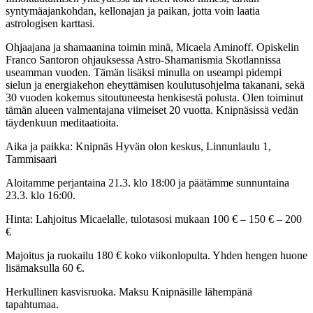
syntymäajankohdan, kellonajan ja paikan, jotta voin laatia
astrologisen karttasi.
Ohjaajana ja shamaanina toimin minä, Micaela Aminoff. Opiskelin
Franco Santoron ohjauksessa Astro-Shamanismia Skotlannissa
useamman vuoden. Tämän lisäksi minulla on useampi pidempi
sielun ja energiakehon eheyttämisen koulutusohjelma takanani, sekä
30 vuoden kokemus sitoutuneesta henkisestä polusta. Olen toiminut
tämän alueen valmentajana viimeiset 20 vuotta. Knipnäsissä vedän
täydenkuun meditaatioita.
Aika ja paikka: Knipnäs Hyvän olon keskus, Linnunlaulu 1,
Tammisaari
Aloitamme perjantaina 21.3. klo 18:00 ja päätämme sunnuntaina
23.3. klo 16:00.
Hinta: Lahjoitus Micaelalle, tulotasosi mukaan 100 € – 150 € – 200
€
Majoitus ja ruokailu 180 € koko viikonlopulta. Yhden hengen huone
lisämaksulla 60 €.
Herkullinen kasvisruoka. Maksu Knipnäsille lähempänä
tapahtumaa.